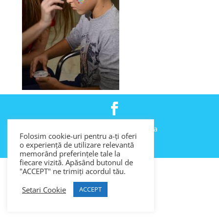
Copyright 2025 Săptămâna Îngerilor și a
Folosim cookie-uri pentru a-ți oferi
Arhanghelilor
o experiență de utilizare relevantă
memorând preferințele tale la
fiecare vizită. Apăsând butonul de
"ACCEPT" ne trimiți acordul tău.
Setari Cookie
ACCEPT