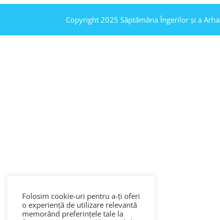
Copyright 2025 Săptămâna Îngerilor și a Arha
Folosim cookie-uri pentru a-ți oferi
o experiență de utilizare relevantă
memorând preferințele tale la