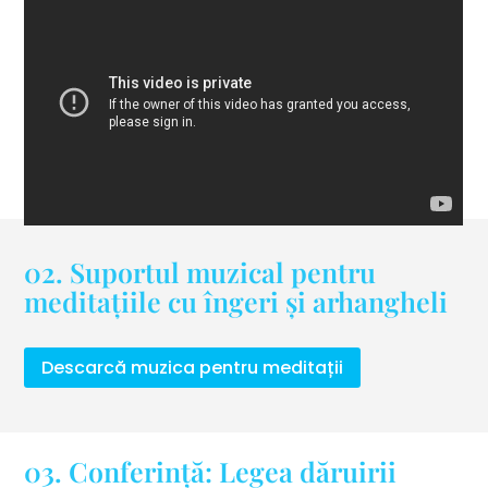
02. Suportul muzical pentru
meditațiile cu îngeri și arhangheli
Descarcă muzica pentru meditații
03. Conferință: Legea dăruirii